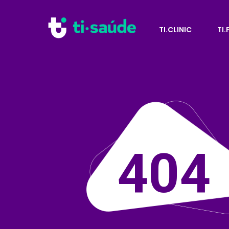
TI.CLINIC
TI
404